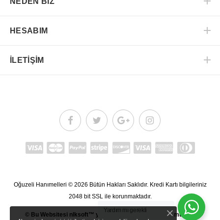
NEDEN BİZ
HESABIM
İLETİŞİM
Oğuzeli Hanımelleri
© 2026
Bütün Hakları Saklıdır.
Kredi Kartı bilgileriniz
2048 bit SSL ile korunmaktadır.
Yardım mı gerekli
© Bu Websitesi
nlksoft™
yazılımı kullanarak oluşturulmuştur.